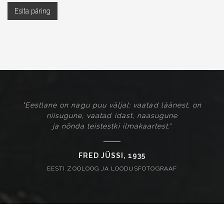
"Eestlane on nagu puu väljal: vaatad läänest, on
niisugune, vaatad idast, naasugune
ja nõnda teistestki ilmakaartest."
FRED JÜSSI, 1935
EESTI ZOOLOOG JA LOODUSFOTOGRAAF