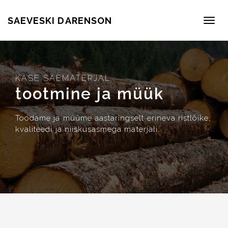
SAEVESKI DARENSON
Menü
KASE SAEMATERJAL
tootmine ja müük
Toodame ja müüme aastaringselt erineva ristlõike,
kvaliteedi ja niiskusasmega materjali.