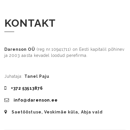
KONTAKT
Darenson OÜ
(reg nr.10941711) on Eesti kapitalil põhinev
ja 2003 aasta kevadel loodud perefirma.
Juhataja:
Tanel Paju
+372 53513876
info@darenson.ee
Saetööstuse, Veskimäe küla, Abja vald